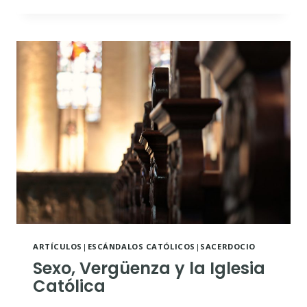
PRÁCTICA
DE
LA
IDOLATRÍA
DENTRO
DE
LA
IGLESIA
ARTÍCULOS
|
ESCÁNDALOS CATÓLICOS
|
SACERDOCIO
Sexo, Vergüenza y la Iglesia
Católica