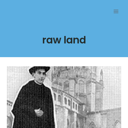
Przejdź
do
treści
raw land