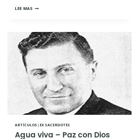
YO
LEE MAS
FUI
UN
CIEGO,
LÍDER
DE
CIEGOS
ARTÍCULOS
|
EX SACERDOTES
Agua viva – Paz con Dios