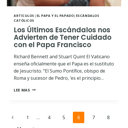
ARTÍCULOS
|
EL PAPA Y EL PAPADO
|
ESCÁNDALOS
CATÓLICOS
Los Últimos Escándalos nos
Advierten de Tener Cuidado
con el Papa Francisco
Richard Bennett and Stuart Quint El Vaticano
enseña oficialmente que el Papa es el sustituto
de Jesucristo. “El Sumo Pontífice, obispo de
Roma y sucesor de Pedro, ‘es el principio…
LOS
LEE MAS
ÚLTIMOS
ESCÁNDALOS
NOS
ADVIERTEN
Nawigacja
Poprzednia
1
…
4
5
6
7
8
DE
TENER
strona