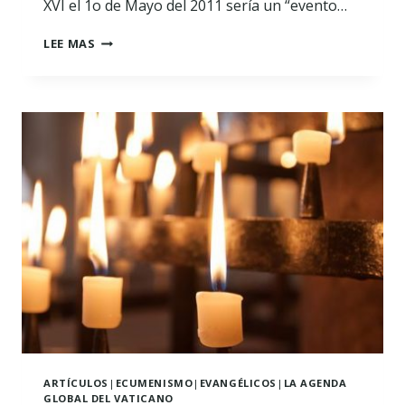
XVI el 1o de Mayo del 2011 sería un “evento…
JUAN
LEE MAS
PABLO
II:
¿BENDITO
A
LA
VISTA
DE
DIOS?
ARTÍCULOS
|
ECUMENISMO
|
EVANGÉLICOS
|
LA AGENDA
GLOBAL DEL VATICANO