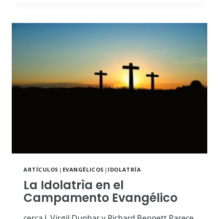
LA
IGLESIA
PRIMITIVA
NULIFICA
LA
PRETENSIÓN
PAPAL
A
LA
SUCESIÓN
APOSTÓLICA
ARTÍCULOS
|
EVANGÉLICOS
|
IDOLATRÍA
La Idolatrìa en el
Campamento Evangélico
cerca J. Virgil Dunbar y Richard Bennett Parece