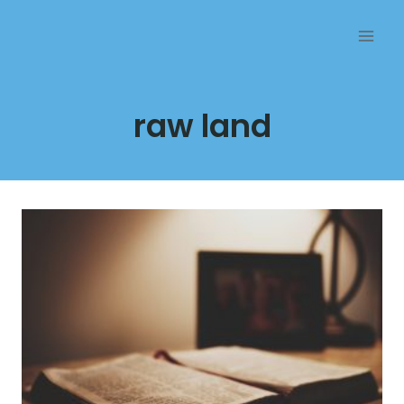
Przejdź
do
treści
raw land