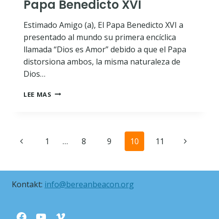
Papa Benedicto XVI
Estimado Amigo (a), El Papa Benedicto XVI a
presentado al mundo su primera encíclica
llamada “Dios es Amor” debido a que el Papa
distorsiona ambos, la misma naturaleza de
Dios…
EL
LEE MAS
DIOS
Y
EL
EVANGELIO
Nawigacja
Poprzednia
1
…
8
9
10
11
Następna
DEL
PAPA
strony
strona
strona
BENEDICTO
XVI
Kontakt:
info@bereanbeacon.org