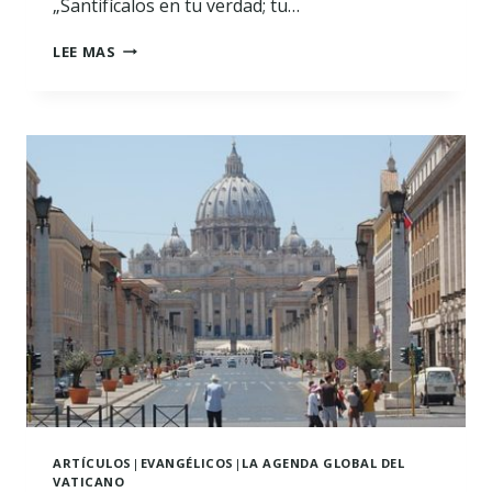
„Santifícalos en tu verdad; tu…
TU
LEE MAS
PALABRA
ES
VERDAD
JUAN
17:17
ARTÍCULOS
|
EVANGÉLICOS
|
LA AGENDA GLOBAL DEL
VATICANO