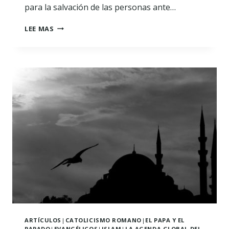
para la salvación de las personas ante…
LA
LEE MAS
SALVACIÓN
Y
EL
SISTEMA
SACRAMENTAL
ARTÍCULOS
|
CATOLICISMO ROMANO
|
EL PAPA Y EL
PAPADO
|
EVANGÉLICOS
|
ISLAM
|
LA AGENDA GLOBAL DEL