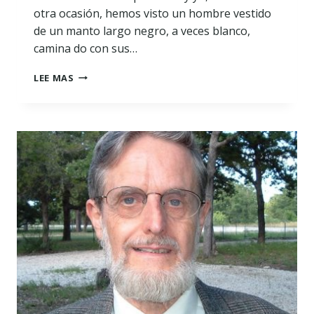
otra ocasión, hemos visto un hombre vestido
de un manto largo negro, a veces blanco,
camina do con sus…
TESTIMONIO
LEE MAS
DE
CIPRIANO
VALDÉS
JAIMES,
EX
SACERDOTE
CATÓLICO…
IGLESIA
CATOLICA