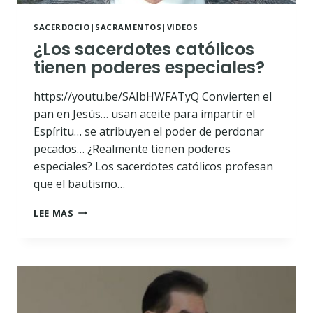
SACERDOCIO
|
SACRAMENTOS
|
VIDEOS
¿Los sacerdotes católicos
tienen poderes especiales?
https://youtu.be/SAIbHWFATyQ Convierten el
pan en Jesús… usan aceite para impartir el
Espíritu… se atribuyen el poder de perdonar
pecados… ¿Realmente tienen poderes
especiales? Los sacerdotes católicos profesan
que el bautismo…
¿LOS
LEE MAS
SACERDOTES
CATÓLICOS
TIENEN
PODERES
ESPECIALES?